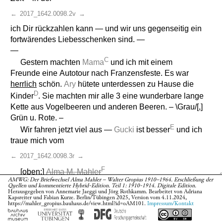
←
2017_1642.0098.2v
→
ich Dir rückzahlen kann — und wir uns gegenseitig ein
fortwärendes Liebesschenken sind. —
—
C
Gestern machten
Mama
und ich mit einem
Freunde eine Autotour nach Franzensfeste. Es war
herrlich
schön.
Ary
hütete unterdessen zu Hause die
D
Kinder
. Sie machten mir alle 3 eine wunderbare lange
Kette aus Vogelbeeren und anderen Beeren. – \Grau/[,]
Grün u. Rote. –
E
Wir fahren jetzt viel aus —
Gucki
ist besser
und ich
traue mich vom
←
2017_1642.0098.3r
→
F
[oben:]
Alma M. Mahler
AMWG: Der Briefwechsel Alma Mahler – Walter Gropius 1910–1964. Erschließung der
Quellen und kommentierte Hybrid-Edition. Teil 1: 1910-1914. Digitale Edition.
Hause fort. – Ein paar Bekannte in der Nähe wetteifern
Herausgegeben von Annemarie Jaeggi und Jörg Rothkamm. Bearbeitet von Adriana
Kapsreiter und Fabian Kurze. Berlin/Tübingen 2025, Version vom 4.11.2024,
mit Autogefälligkeiten –.
https://mahler_gropius.bauhaus.de/view.html?id=oAM101.
Impressum/Kontakt
G
ten
Am 30
wollen wir eine große Tour machen und