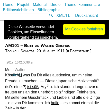
Home
Projekt
Material
Briefe
Themenkommentare
Editionsrichtlinien
Bibliographie
🔍
XML/TEI
Druckansicht
Diese Webseite verwendet
Mit Cookies fortfahren
Cookies, um Einstellungen
vorübergehend zu speichern.
Es werden keine Cookies zur
AM101 – Brief an Walter Gropius
Nachverfolgung („Tracking-
Toblach, Sonntag, 20. August 1911 [= Poststempel]
Cookies“) eingesetzt oder
Informationen mit Dritten
2017_1642.0098.2r
→
geteilt. Die Kontaktdaten des
Anbieters finden Sie im
Mein
Walter
Impressum
.
Köstlich[,] was Du Dir alles ausdenkst, um mir eine
A
Freude zu machen!! — Dieser japanische Holzschnitt
B
(ist’s einer?)
ist süß
. Ary
u. ich standen lange davor u.
freuten uns an den unerhört spitzfindigen Feinheiten.
Mit seltenem Geschmack und Liebe sind alle die Dinge
– die von Dir kommen. Ich
hoffe
– es kommt einmal die
Zeit – in der